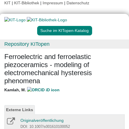
KIT
|
KIT-Bibliothek
|
Impressum
|
Datenschutz
Suche im KITopen-Katalog
Repository KITopen
Ferroelectric and ferroelastic
piezoceramics - modeling of
electromechanical hysteresis
phenomena
Kamlah, M.
Externe Links
Originalveröffentlichung
DOI: 10.1007/s001610100052