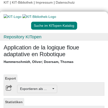
KIT
|
KIT-Bibliothek
|
Impressum
|
Datenschutz
Suche im KITopen-Katalog
Repository KITopen
Application de la logique floue
adaptative en Robotique
Hammerschmidt, Oliver
;
Doersam, Thomas
Export
Exportieren als ...
Statistiken