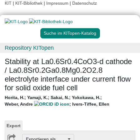
KIT
|
KIT-Bibliothek
|
Impressum
|
Datenschutz
Suche im KITopen-Katalog
Repository KITopen
Stability at La0.6Sr0.4CoO3-d cathode
/ La0.8Sr0.2Ga0.8Mg0.2O2.8
electrolyte interface under current flow
for solid oxide fuel cell
Horita, H.
;
Yamaji, K.
;
Sakai, N.
;
Yokokawa, H.
;
Weber, Andre
;
Ivers-Tiffee, Ellen
Export
Exportieren als ...