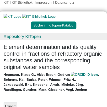
KIT
|
KIT-Bibliothek
|
Impressum
|
Datenschutz
Suche im KITopen-Katalog
Repository KITopen
Element determination and its quality
control in fractions of refractory organic
substances and the corresponding
original water samples
Heumann, Klaus G.
;
Abbt-Braun, Gudrun
;
Behrens, Kai
;
Burba, Peter
;
Frimmel, Fritz H.
;
Jakubowski, Brit
;
Knoechel, Arndt
;
Mielcke, Jörg
;
Raedlinger, Gunther
;
Marx, Gieselher
;
Vogl, Jochen
Export