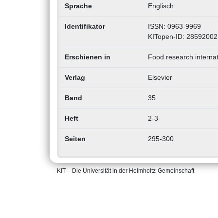
Sprache
Englisch
Identifikator
ISSN: 0963-9969
KITopen-ID: 28592002
Erschienen in
Food research internat
Verlag
Elsevier
Band
35
Heft
2-3
Seiten
295-300
KIT – Die Universität in der Helmholtz-Gemeinschaft