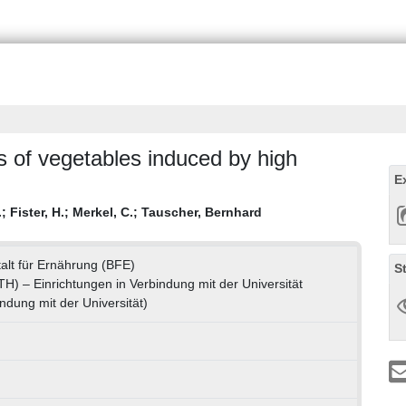
s of vegetables induced by high
E
.
;
Fister, H.
;
Merkel, C.
;
Tauscher, Bernhard
lt für Ernährung (BFE)
S
(TH) – Einrichtungen in Verbindung mit der Universität
ndung mit der Universität)