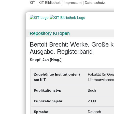
KIT
|
KIT-Bibliothek
|
Impressum
|
Datenschutz
Repository KITopen
Bertolt Brecht: Werke. Große k
Ausgabe. Registerband
Knopf, Jan [Hrsg.]
Zugehörige Institution(en)
Fakultät für Gei
am KIT
Literaturwissen
Publikationstyp
Buch
Publikationsjahr
2000
Sprache
Deutsch