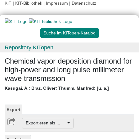
KIT
|
KIT-Bibliothek
|
Impressum
|
Datenschutz
Suche im KITopen-Katalog
Repository KITopen
Chemical vapor deposition diamond for
high-power and long pulse millimeter
wave transmission
Kasugai, A.
;
Braz, Oliver
;
Thumm, Manfred
;
[u. a.]
Export
Exportieren als ...