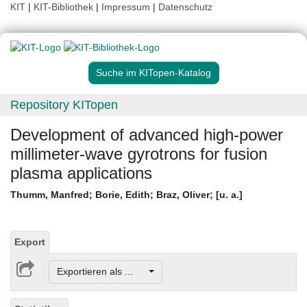
KIT
|
KIT-Bibliothek
|
Impressum
|
Datenschutz
Suche im KITopen-Katalog
Repository KITopen
Development of advanced high-power
millimeter-wave gyrotrons for fusion
plasma applications
Thumm, Manfred
;
Borie, Edith
;
Braz, Oliver
;
[u. a.]
Export
Exportieren als ...