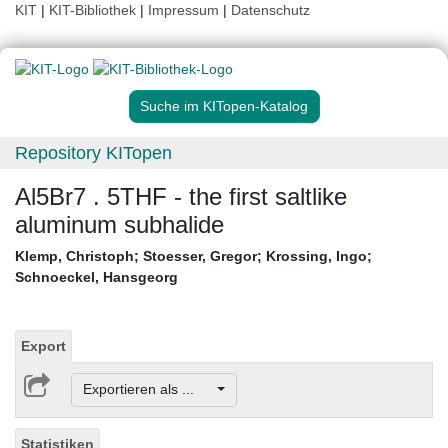
KIT
|
KIT-Bibliothek
|
Impressum
|
Datenschutz
Suche im KITopen-Katalog
Repository KITopen
Al5Br7 . 5THF - the first saltlike
aluminum subhalide
Klemp, Christoph
;
Stoesser, Gregor
;
Krossing, Ingo
;
Schnoeckel, Hansgeorg
Export
Exportieren als ...
Statistiken