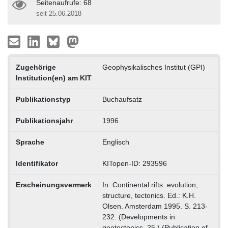
Seitenaufrufe: 68
seit 25.06.2018
Zugehörige
Geophysikalisches Institut (GPI)
Institution(en) am KIT
Publikationstyp
Buchaufsatz
Publikationsjahr
1996
Sprache
Englisch
Identifikator
KITopen-ID: 293596
Erscheinungsvermerk
In: Continental rifts: evolution,
structure, tectonics. Ed.: K.H.
Olsen. Amsterdam 1995. S. 213-
232. (Developments in
geotectonics. 25.) (Publication of