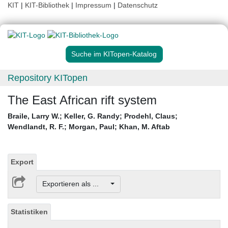
KIT
|
KIT-Bibliothek
|
Impressum
|
Datenschutz
Suche im KITopen-Katalog
Repository KITopen
The East African rift system
Braile, Larry W.
;
Keller, G. Randy
;
Prodehl, Claus
;
Wendlandt, R. F.
;
Morgan, Paul
;
Khan, M. Aftab
Export
Exportieren als ...
Statistiken