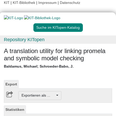
KIT
|
KIT-Bibliothek
|
Impressum
|
Datenschutz
Suche im KITopen-Katalog
Repository KITopen
A translation utility for linking promela
and symbolic model checking
Baldamus, Michael
;
Schroeder-Babo, J.
Export
Exportieren als ...
Statistiken