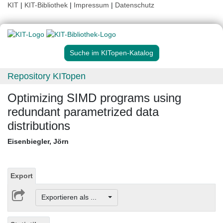
KIT
|
KIT-Bibliothek
|
Impressum
|
Datenschutz
Suche im KITopen-Katalog
Repository KITopen
Optimizing SIMD programs using
redundant parametrized data
distributions
Eisenbiegler, Jörn
Export
Exportieren als ...