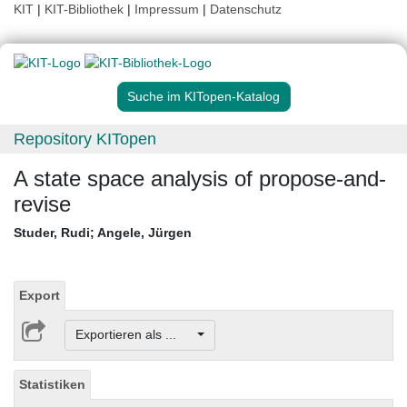
KIT
|
KIT-Bibliothek
|
Impressum
|
Datenschutz
Suche im KITopen-Katalog
Repository KITopen
A state space analysis of propose-and-
revise
Studer, Rudi
;
Angele, Jürgen
Export
Exportieren als ...
Statistiken