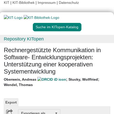
KIT
|
KIT-Bibliothek
|
Impressum
|
Datenschutz
Suche im KITopen-Katalog
Repository KITopen
Rechnergestützte Kommunikation in
Software- Entwicklungsprojekten:
Unterstützung einer kooperativen
Systementwicklung
Oberweis, Andreas
;
Stucky, Wolffried
;
Wendel, Thomas
Export
Exportieren als ...