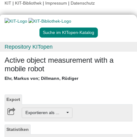
KIT
|
KIT-Bibliothek
|
Impressum
|
Datenschutz
Suche im KITopen-Katalog
Repository KITopen
Active object measurement with a
mobile robot
Ehr, Markus von
;
Dillmann, Rüdiger
Export
Exportieren als ...
Statistiken