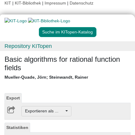
KIT
|
KIT-Bibliothek
|
Impressum
|
Datenschutz
Suche im KITopen-Katalog
Repository KITopen
Basic algorithms for rational function
fields
Mueller-Quade, Jörn
;
Steinwandt, Rainer
Export
Exportieren als ...
Statistiken