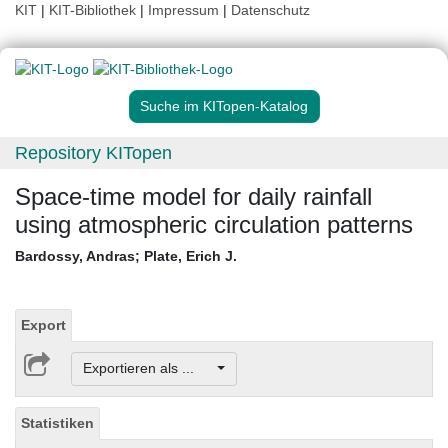
KIT
|
KIT-Bibliothek
|
Impressum
|
Datenschutz
Suche im KITopen-Katalog
Repository KITopen
Space-time model for daily rainfall
using atmospheric circulation patterns
Bardossy, Andras
;
Plate, Erich J.
Export
Exportieren als ...
Statistiken