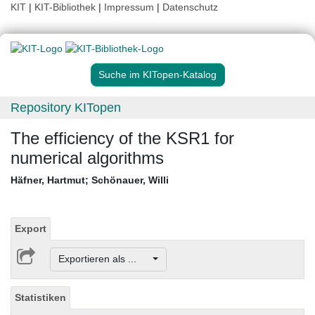
KIT
|
KIT-Bibliothek
|
Impressum
|
Datenschutz
Suche im KITopen-Katalog
Repository KITopen
The efficiency of the KSR1 for
numerical algorithms
Häfner, Hartmut
;
Schönauer, Willi
Export
Exportieren als ...
Statistiken