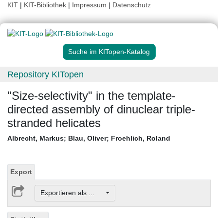
KIT
|
KIT-Bibliothek
|
Impressum
|
Datenschutz
Suche im KITopen-Katalog
Repository KITopen
"Size-selectivity" in the template-
directed assembly of dinuclear triple-
stranded helicates
Albrecht, Markus
;
Blau, Oliver
;
Froehlich, Roland
Export
Exportieren als ...