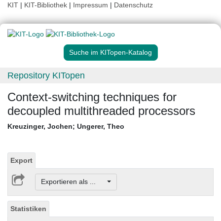
KIT
|
KIT-Bibliothek
|
Impressum
|
Datenschutz
Suche im KITopen-Katalog
Repository KITopen
Context-switching techniques for
decoupled multithreaded processors
Kreuzinger, Jochen
;
Ungerer, Theo
Export
Exportieren als ...
Statistiken