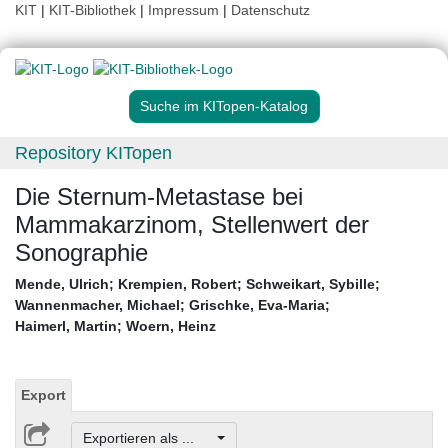
KIT
|
KIT-Bibliothek
|
Impressum
|
Datenschutz
Suche im KITopen-Katalog
Repository KITopen
Die Sternum-Metastase bei
Mammakarzinom, Stellenwert der
Sonographie
Mende, Ulrich
;
Krempien, Robert
;
Schweikart, Sybille
;
Wannenmacher, Michael
;
Grischke, Eva-Maria
;
Haimerl, Martin
;
Woern, Heinz
Export
Exportieren als ...