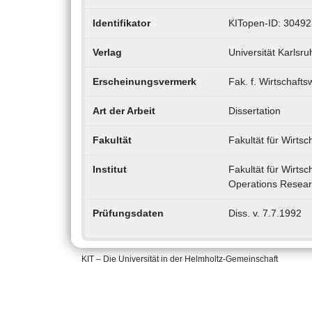
Identifikator
KITopen-ID: 30492
Verlag
Universität Karlsr
Erscheinungsvermerk
Fak. f. Wirtschafts
Art der Arbeit
Dissertation
Fakultät
Fakultät für Wirts
Institut
Fakultät für Wirtsc
Operations Resea
Prüfungsdaten
Diss. v. 7.7.1992
KIT – Die Universität in der Helmholtz-Gemeinschaft