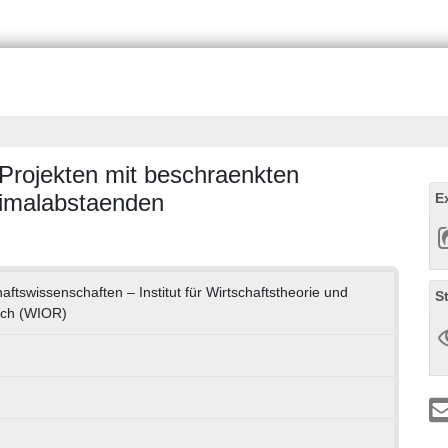
 Projekten mit beschraenkten
ximalabstaenden
E
haftswissenschaften – Institut für Wirtschaftstheorie und
S
rch (WIOR)