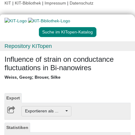
KIT
|
KIT-Bibliothek
|
Impressum
|
Datenschutz
Suche im KITopen-Katalog
Repository KITopen
Influence of strain on conductance
fluctuations in Bi-nanowires
Weiss, Georg
;
Brouer, Silke
Export
Exportieren als ...
Statistiken