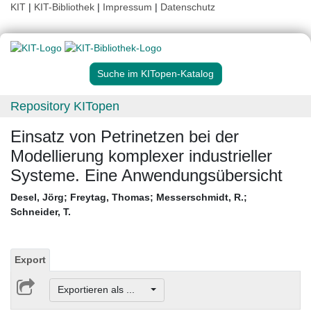
KIT
|
KIT-Bibliothek
|
Impressum
|
Datenschutz
Suche im KITopen-Katalog
Repository KITopen
Einsatz von Petrinetzen bei der
Modellierung komplexer industrieller
Systeme. Eine Anwendungsübersicht
Desel, Jörg
;
Freytag, Thomas
;
Messerschmidt, R.
;
Schneider, T.
Export
Exportieren als ...