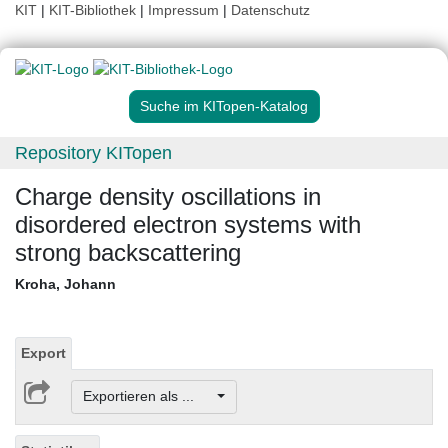
KIT
|
KIT-Bibliothek
|
Impressum
|
Datenschutz
Suche im KITopen-Katalog
Repository KITopen
Charge density oscillations in
disordered electron systems with
strong backscattering
Kroha, Johann
Export
Exportieren als ...