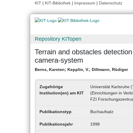
KIT
|
KIT-Bibliothek
|
Impressum
|
Datenschutz
Repository KITopen
Terrain and obstacles detection
camera-system
Berns, Karsten
;
Kepplin, V.
;
Dillmann, Rüdiger
Zugehörige
Universität Karlsruhe 
Institution(en) am KIT
(Einrichtungen in Verbi
FZI Forschungszentrum
Publikationstyp
Buchaufsatz
Publikationsjahr
1998