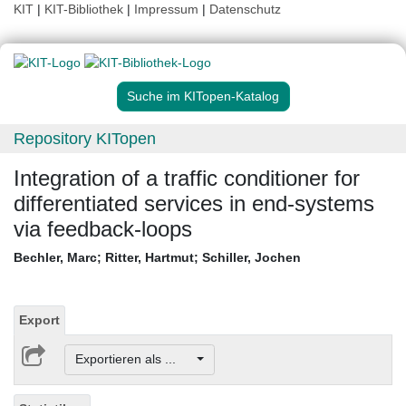
KIT
|
KIT-Bibliothek
|
Impressum
|
Datenschutz
Suche im KITopen-Katalog
Repository KITopen
Integration of a traffic conditioner for
differentiated services in end-systems
via feedback-loops
Bechler, Marc
;
Ritter, Hartmut
;
Schiller, Jochen
Export
Exportieren als ...