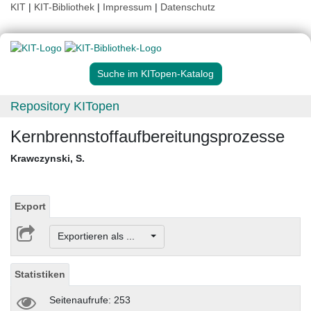
KIT
|
KIT-Bibliothek
|
Impressum
|
Datenschutz
Suche im KITopen-Katalog
Repository KITopen
Kernbrennstoffaufbereitungsprozesse
Krawczynski, S.
Export
Exportieren als ...
Statistiken
Seitenaufrufe: 253