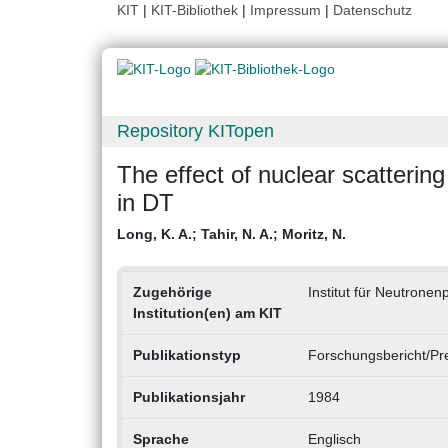
KIT
|
KIT-Bibliothek
|
Impressum
|
Datenschutz
Repository KITopen
The effect of nuclear scatterin
in DT
Long, K. A.
;
Tahir, N. A.
;
Moritz, N.
Zugehörige
Institut für Neutrone
Institution(en) am KIT
Publikationstyp
Forschungsbericht/Pre
Publikationsjahr
1984
Sprache
Englisch