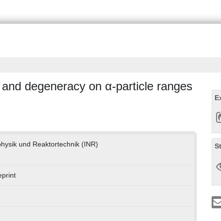
g and degeneracy on α-particle ranges
E
nphysik und Reaktortechnik (INR)
S
print