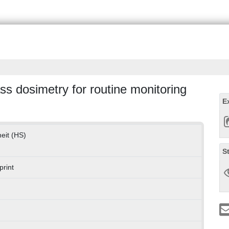
s dosimetry for routine monitoring
E
eit (HS)
S
print