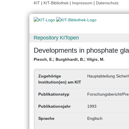
KIT
|
KIT-Bibliothek
|
Impressum
|
Datenschutz
Repository KITopen
Developments in phosphate glas
Piesch, E.
;
Burgkhardt, B.
;
Vilgis, M.
Zugehörige
Hauptabteilung Sicherh
Institution(en) am KIT
Publikationstyp
Forschungsbericht/Pre
Publikationsjahr
1993
Sprache
Englisch