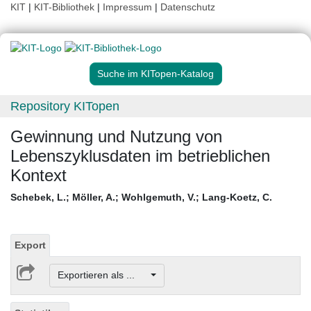
KIT
|
KIT-Bibliothek
|
Impressum
|
Datenschutz
Suche im KITopen-Katalog
Repository KITopen
Gewinnung und Nutzung von
Lebenszyklusdaten im betrieblichen
Kontext
Schebek, L.
;
Möller, A.
;
Wohlgemuth, V.
;
Lang-Koetz, C.
Export
Exportieren als ...