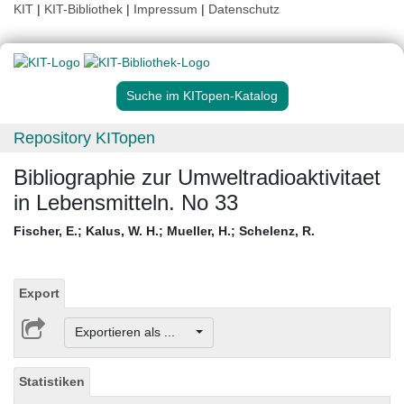
KIT
|
KIT-Bibliothek
|
Impressum
|
Datenschutz
Suche im KITopen-Katalog
Repository KITopen
Bibliographie zur Umweltradioaktivitaet
in Lebensmitteln. No 33
Fischer, E.
;
Kalus, W. H.
;
Mueller, H.
;
Schelenz, R.
Export
Exportieren als ...
Statistiken