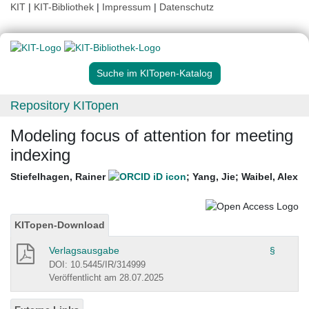
KIT
|
KIT-Bibliothek
|
Impressum
|
Datenschutz
Suche im KITopen-Katalog
Repository KITopen
Modeling focus of attention for meeting
indexing
Stiefelhagen, Rainer
;
Yang, Jie
;
Waibel, Alex
KITopen-Download
Verlagsausgabe
§
DOI: 10.5445/IR/314999
Veröffentlicht am 28.07.2025