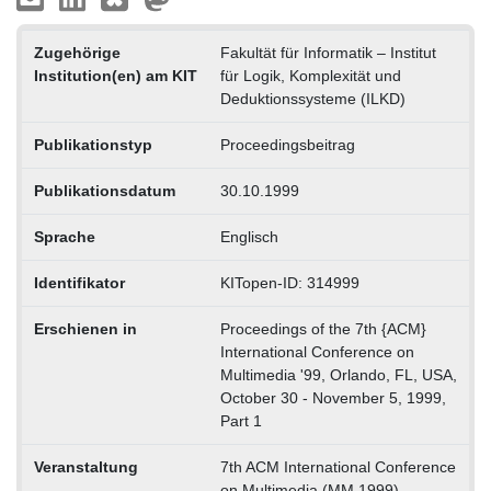
Zugehörige
Fakultät für Informatik – Institut
Institution(en) am KIT
für Logik, Komplexität und
Deduktionssysteme (ILKD)
Publikationstyp
Proceedingsbeitrag
Publikationsdatum
30.10.1999
Sprache
Englisch
Identifikator
KITopen-ID: 314999
Erschienen in
Proceedings of the 7th {ACM}
International Conference on
Multimedia '99, Orlando, FL, USA,
October 30 - November 5, 1999,
Part 1
Veranstaltung
7th ACM International Conference
on Multimedia (MM 1999),