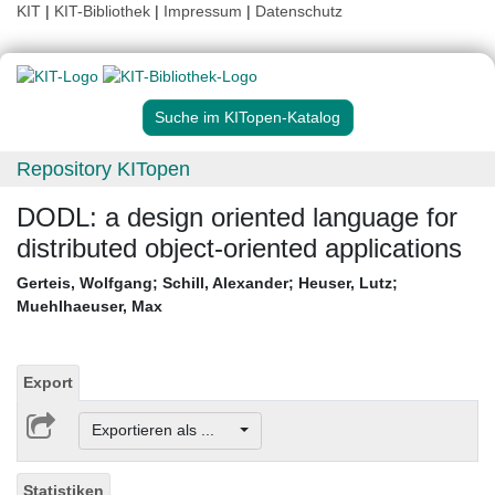
KIT
|
KIT-Bibliothek
|
Impressum
|
Datenschutz
Suche im KITopen-Katalog
Repository KITopen
DODL: a design oriented language for
distributed object-oriented applications
Gerteis, Wolfgang
;
Schill, Alexander
;
Heuser, Lutz
;
Muehlhaeuser, Max
Export
Exportieren als ...
Statistiken