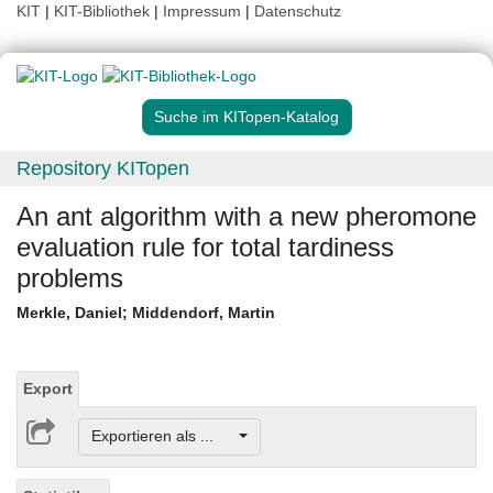
KIT
|
KIT-Bibliothek
|
Impressum
|
Datenschutz
Suche im KITopen-Katalog
Repository KITopen
An ant algorithm with a new pheromone
evaluation rule for total tardiness
problems
Merkle, Daniel
;
Middendorf, Martin
Export
Exportieren als ...