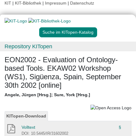
KIT
|
KIT-Bibliothek
|
Impressum
|
Datenschutz
Suche im KITopen-Katalog
Repository KITopen
EON2002 - Evaluation of Ontology-
based Tools. EKAW02 Workshop
(WS1), Sigüenza, Spain, September
30th 2002 [online]
Angele, Jürgen [Hrsg.]
;
Sure, York [Hrsg.]
KITopen-Download
Volltext
§
DOI: 10.5445/IR/31602002