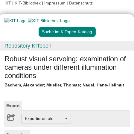
KIT
|
KIT-Bibliothek
|
Impressum
|
Datenschutz
Suche im KITopen-Katalog
Repository KITopen
Robust visual servoing: examination of
cameras under different illumination
conditions
Bachem, Alexander
;
Mueller, Thomas
;
Nagel, Hans-Hellmut
Export
Exportieren als ...