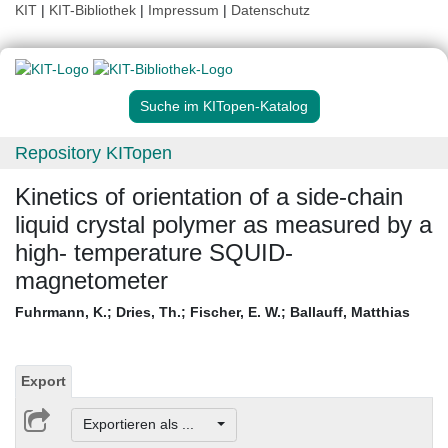
KIT
|
KIT-Bibliothek
|
Impressum
|
Datenschutz
Suche im KITopen-Katalog
Repository KITopen
Kinetics of orientation of a side-chain
liquid crystal polymer as measured by a
high- temperature SQUID-
magnetometer
Fuhrmann, K.
;
Dries, Th.
;
Fischer, E. W.
;
Ballauff, Matthias
Export
Exportieren als ...