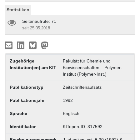
Statistiken
Seitenaufrufe: 71
seit 25.05.2018
Zugehörige
Fakultät für Chemie und
Institution(en) am KIT
Biowissenschaften – Polymer-
Institut (Polymer-Inst.)
Publikationstyp
Zeitschriftenaufsatz
Publikationsjahr
1992
Sprache
Englisch
Identifikator
KITopen-ID: 317592
Erscheinungsvermerk
J. of polym. sci. B 30 (1992) S.