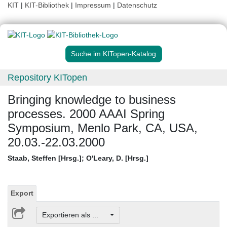
KIT
|
KIT-Bibliothek
|
Impressum
|
Datenschutz
Suche im KITopen-Katalog
Repository KITopen
Bringing knowledge to business
processes. 2000 AAAI Spring
Symposium, Menlo Park, CA, USA,
20.03.-22.03.2000
Staab, Steffen [Hrsg.]
;
O'Leary, D. [Hrsg.]
Export
Exportieren als ...