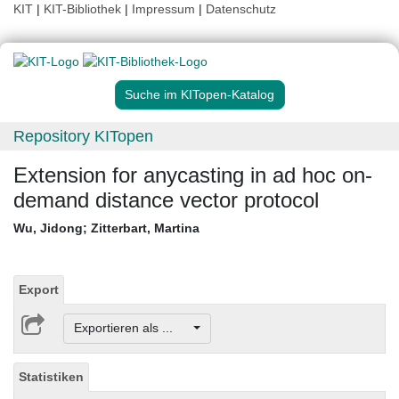
KIT
|
KIT-Bibliothek
|
Impressum
|
Datenschutz
Suche im KITopen-Katalog
Repository KITopen
Extension for anycasting in ad hoc on-
demand distance vector protocol
Wu, Jidong
;
Zitterbart, Martina
Export
Exportieren als ...
Statistiken