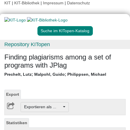
KIT
|
KIT-Bibliothek
|
Impressum
|
Datenschutz
Suche im KITopen-Katalog
Repository KITopen
Finding plagiarisms among a set of
programs with JPlag
Prechelt, Lutz
;
Malpohl, Guido
;
Philippsen, Michael
Export
Exportieren als ...
Statistiken