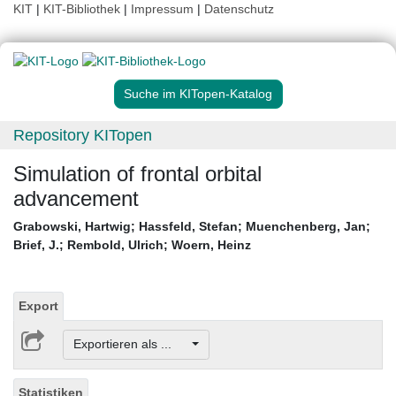
KIT
|
KIT-Bibliothek
|
Impressum
|
Datenschutz
Suche im KITopen-Katalog
Repository KITopen
Simulation of frontal orbital
advancement
Grabowski, Hartwig
;
Hassfeld, Stefan
;
Muenchenberg, Jan
;
Brief, J.
;
Rembold, Ulrich
;
Woern, Heinz
Export
Exportieren als ...
Statistiken