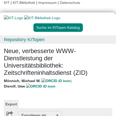
KIT
|
KIT-Bibliothek
|
Impressum
|
Datenschutz
Suche im KITopen-Katalog
Repository KITopen
Neue, verbesserte WWW-
Dienstleistung der
Universitätsbibliothek:
Zeitschrifteninhaltsdienst (ZID)
Mönnich, Michael W.
;
Dierolf, Uwe
Export
Exportieren als ...