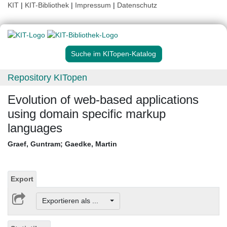
KIT
|
KIT-Bibliothek
|
Impressum
|
Datenschutz
Suche im KITopen-Katalog
Repository KITopen
Evolution of web-based applications
using domain specific markup
languages
Graef, Guntram
;
Gaedke, Martin
Export
Exportieren als ...