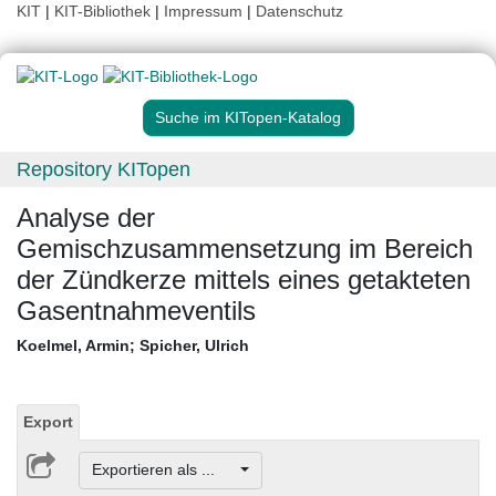
KIT
|
KIT-Bibliothek
|
Impressum
|
Datenschutz
Suche im KITopen-Katalog
Repository KITopen
Analyse der
Gemischzusammensetzung im Bereich
der Zündkerze mittels eines getakteten
Gasentnahmeventils
Koelmel, Armin
;
Spicher, Ulrich
Export
Exportieren als ...