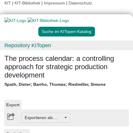
KIT
|
KIT-Bibliothek
|
Impressum
|
Datenschutz
Suche im KITopen-Katalog
Repository KITopen
The process calendar: a controlling
approach for strategic production
development
Spath, Dieter
;
Barrho, Thomas
;
Riedmiller, Simone
Export
Exportieren als ...