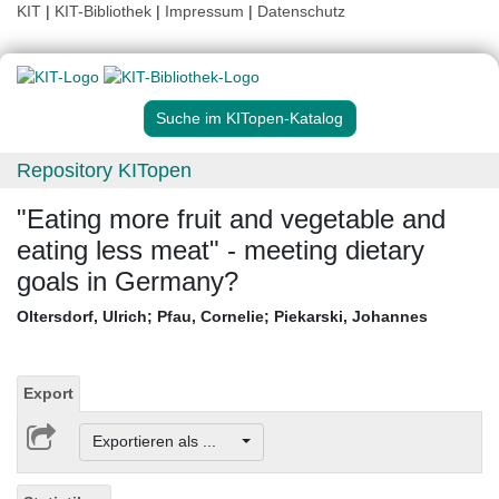
KIT
|
KIT-Bibliothek
|
Impressum
|
Datenschutz
Suche im KITopen-Katalog
Repository KITopen
"Eating more fruit and vegetable and
eating less meat" - meeting dietary
goals in Germany?
Oltersdorf, Ulrich
;
Pfau, Cornelie
;
Piekarski, Johannes
Export
Exportieren als ...