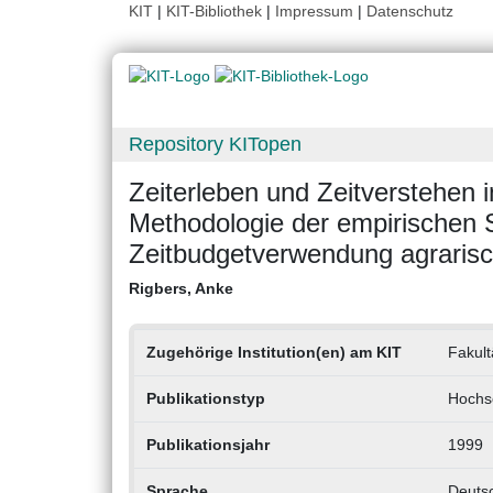
KIT
|
KIT-Bibliothek
|
Impressum
|
Datenschutz
Repository KITopen
Zeiterleben und Zeitverstehen 
Methodologie der empirischen S
Zeitbudgetverwendung agrarisc
Rigbers, Anke
Zugehörige Institution(en) am KIT
Fakult
Publikationstyp
Hochsc
Publikationsjahr
1999
Sprache
Deuts