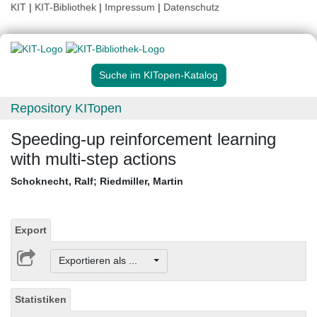
KIT
|
KIT-Bibliothek
|
Impressum
|
Datenschutz
Suche im KITopen-Katalog
Repository KITopen
Speeding-up reinforcement learning
with multi-step actions
Schoknecht, Ralf
;
Riedmiller, Martin
Export
Exportieren als ...
Statistiken