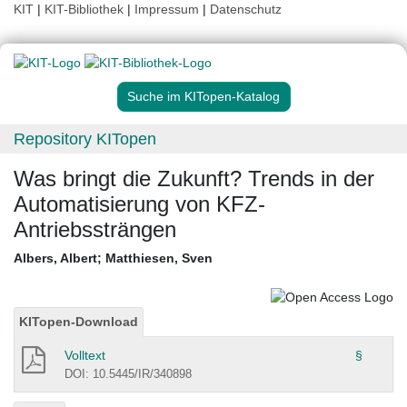
KIT
|
KIT-Bibliothek
|
Impressum
|
Datenschutz
Suche im KITopen-Katalog
Repository KITopen
Was bringt die Zukunft? Trends in der
Automatisierung von KFZ-
Antriebssträngen
Albers, Albert
;
Matthiesen, Sven
KITopen-Download
Volltext
§
DOI: 10.5445/IR/340898